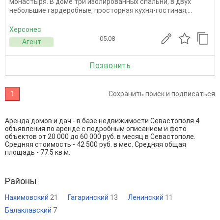
монастыря. В доме три изолированных спальни, в двух
небольшие гардеробные, просторная кухня-гостиная,...
Херсонес
05.08
Агент
Позвонить
1
Сохранить поиск и подписаться
Аренда домов и дач - в базе недвижимости Севастополя 4
объявления по аренде с подробным описанием и фото
объектов от
20 000
до
60 000
руб. в месяц в Севастополе.
Средняя стоимость - 42 500 руб. в мес. Средняя общая
площадь - 77.5 кв.м.
Районы
Нахимовский
21
Гагаринский
13
Ленинский
11
Балаклавский
7