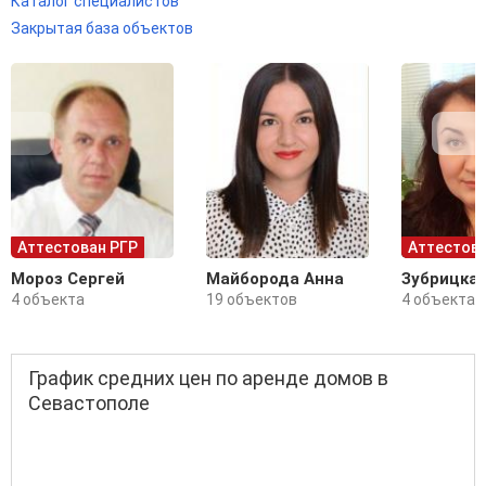
Каталог специалистов
Закрытая база объектов
Аттестован РГР
Аттестова
Мороз Сергей
Майборода Анна
Зубрицка
4 объекта
19 объектов
4 объекта
График средних цен по аренде домов в
Севастополе