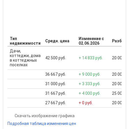
Тип
Изменение с
Средн. цена
Разброс
недвижимости
02.06.2026
Дачи,
коттеджи, дома
42 500 руб.
+ 14 833 руб.
20 000 ..
в коттеджных
поселках
36 667 руб.
+ 9 000 руб.
20 000 ..
31 000 руб.
+ 3 333 руб.
20 000 ..
31 667 руб.
+ 4 000 руб.
25 000 ..
27 667 руб.
+ 0 руб.
20 000 ..
Скачать изображение графика
Подробная таблица изменения цен