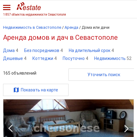
1 857 объектов недвижимости Севастополя
Недвижимость в Севастополе
/
Аренда
/
Дома или дачи
Аренда домов и дач в Севастополе
Дома
4
Без посредников
4
На длительный срок
4
Дешевые
4
Коттеджи
4
Посуточно
4
Недвижимость
52
165
объявлений
Уточнить поиск
Показать на карте