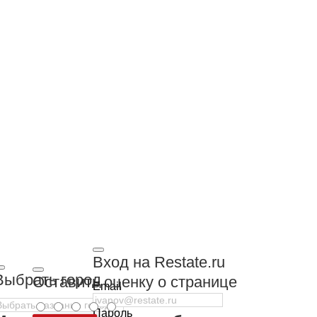
Вход на Restate.ru
Выбрать город
Оставить оценку о странице
Email
Пароль