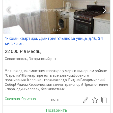
1
из 7
1-комн квартира, Дмитрия Ульянова улица, д.16, 34
м², 5/5 эт.
22 000 ₽ в месяц
Севастополь
,
Гагаринский р-н
Уютная однокомнатная квартира у моря в шикарном районе
"Стрелка"!!! В квартире есть всё для комфортного
проживания! Колонка - горячая вода. Вид на Владимирский
Собор! Рядом Херсонес, магазины, транспорт! Предпочтение
- пара, один человек, без животных...
Снежана Юрьевна
05.08
Позвонить