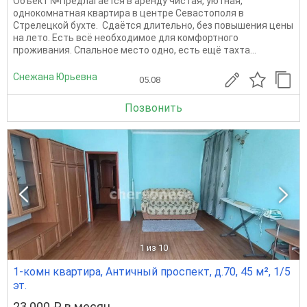
Объект №Предлагается в аренду чистая, уютная,
однокомнатная квартира в центре Севастополя в
Стрелецкой бухте. Сдаётся длительно, без повышения цены
на лето. Есть всё необходимое для комфортного
проживания. Спальное место одно, есть ещё тахта...
Снежана Юрьевна
05.08
Позвонить
1
из 10
1-комн квартира, Античный проспект, д.70, 45 м², 1/5
эт.
23 000 ₽ в месяц