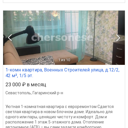
1
из 10
1-комн квартира, Военных Строителей улица, д.12/2,
42 м², 1/5 эт.
23 000 ₽ в месяц
Севастополь
,
Гагаринский р-н
Уютная 1-комнатная квартира с евроремонтом Сдается
светлая квартира в новом блочном доме. Идеально для
одного или пары, ценящих чистоту и комфорт. Дом и
расположение 1 этаж 5-этажного дома. Отопление
автономное (АГВ) – вы сами задаете комфортную...