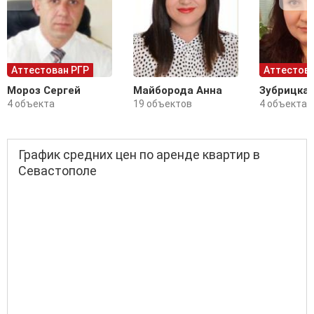
Аттестован РГР
Аттестова
Мороз Сергей
Майборода Анна
Зубрицка
4 объекта
19 объектов
4 объекта
График средних цен по аренде квартир в
Севастополе