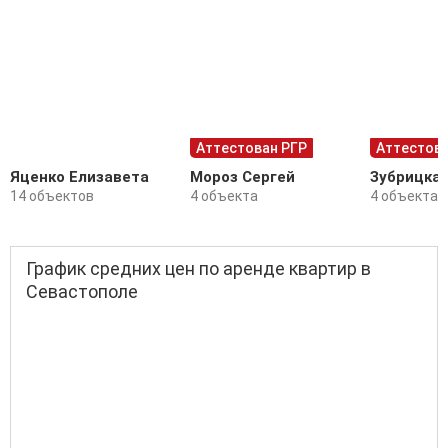
Аттестован РГР
Аттестова
Яценко Елизавета
Мороз Сергей
Зубрицка
14 объектов
4 объекта
4 объекта
График средних цен по аренде квартир в
Севастополе