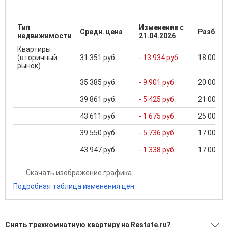
Тип
Изменение с
Средн. цена
Разброс
недвижимости
21.04.2026
Квартиры
(вторичный
31 351 руб.
- 13 934 руб.
18 000 ..
рынок)
35 385 руб.
- 9 901 руб.
20 000 ..
39 861 руб.
- 5 425 руб.
21 000 ..
43 611 руб.
- 1 675 руб.
25 000 ..
39 550 руб.
- 5 736 руб.
17 000 ..
43 947 руб.
- 1 338 руб.
17 000 ..
Скачать изображение графика
Подробная таблица изменения цен
Снять трехкомнатную квартиру на Restate.ru?