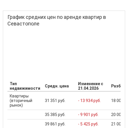
График средних цен по аренде квартир в
Севастополе
Тип
Изменение с
Средн. цена
Разброс
недвижимости
21.04.2026
Квартиры
(вторичный
31 351 руб.
- 13 934 руб.
18 000 ..
рынок)
35 385 руб.
- 9 901 руб.
20 000 ..
39 861 руб.
- 5 425 руб.
21 000 ..