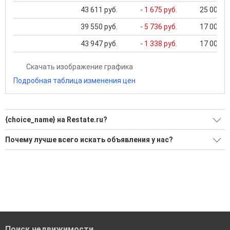
43 611 руб.
- 1 675 руб.
25 000 ..
39 550 руб.
- 5 736 руб.
17 000 ..
43 947 руб.
- 1 338 руб.
17 000 ..
Скачать изображение графика
Подробная таблица изменения цен
{choice_name} на Restate.ru?
Воспользуйтесь нашим поиском по новостройкам, для
Почему лучше всего искать объявления у нас?
подбора подходящего вам варианта
Все объявления проверены и проходят строгую
'Сохраните результаты поиска и возвращайтесь к нему,
модерацию
когда это будет нужно'
Удобный поиск, есть подписка на новые объявления
Помогаем с подбором выгодных ипотечных программ в
банках в Севастополе
Поиск недвижимости