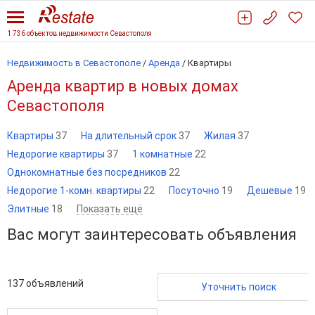
1 736 объектов недвижимости Севастополя
Недвижимость в Севастополе
/
Аренда
/
Квартиры
Аренда квартир в новых домах
Севастополя
Квартиры
37
На длительный срок
37
Жилая
37
Недорогие квартиры
37
1 комнатные
22
Однокомнатные без посредников
22
Недорогие 1-комн. квартиры
22
Посуточно
19
Дешевые
19
Элитные
18
Показать ещё
Вас могут заинтересовать объявления
137
объявлений
Уточнить поиск