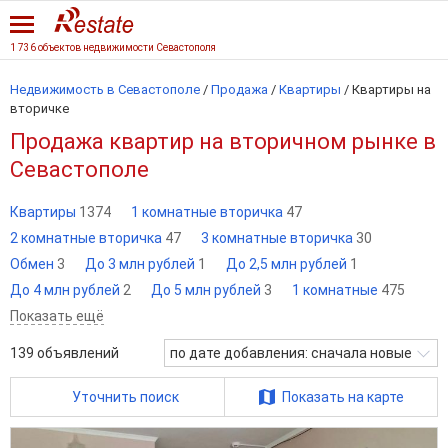
1 736 объектов недвижимости Севастополя
Недвижимость в Севастополе
/
Продажа
/
Квартиры
/
Квартиры на
вторичке
Продажа квартир на вторичном рынке в
Севастополе
Квартиры
1374
1 комнатные вторичка
47
2 комнатные вторичка
47
3 комнатные вторичка
30
Обмен
3
До 3 млн рублей
1
До 2,5 млн рублей
1
До 4 млн рублей
2
До 5 млн рублей
3
1 комнатные
475
Показать ещё
139
объявлений
по дате добавления: сначала новые
Уточнить поиск
Показать на карте