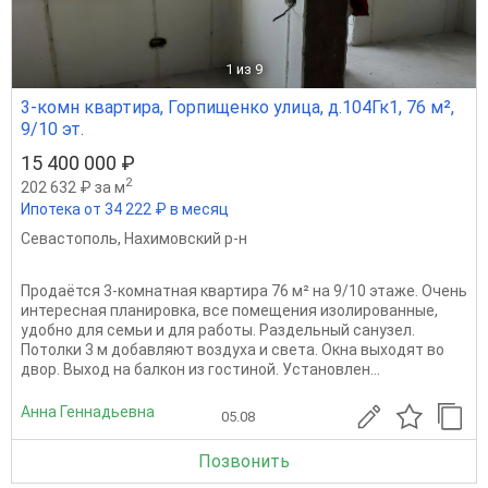
1
из 9
3-комн квартира, Горпищенко улица, д.104Гк1, 76 м²,
9/10 эт.
15 400 000 ₽
2
202 632 ₽ за м
Ипотека от 34 222 ₽ в месяц
Севастополь
,
Нахимовский р-н
Продаётся 3‑комнатная квартира 76 м² на 9/10 этаже. Очень
интересная планировка, все помещения изолированные,
удобно для семьи и для работы. Раздельный санузел.
Потолки 3 м добавляют воздуха и света. Окна выходят во
двор. Выход на балкон из гостиной. Установлен...
Анна Геннадьевна
05.08
Позвонить