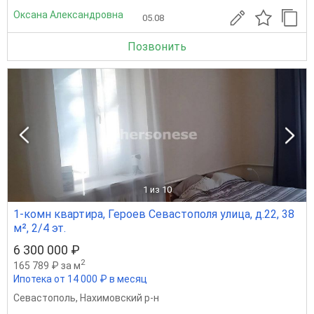
Оксана Александровна
05.08
Позвонить
1
из 10
1-комн квартира, Героев Севастополя улица, д.22, 38
м², 2/4 эт.
6 300 000 ₽
2
165 789 ₽ за м
Ипотека от 14 000 ₽ в месяц
Севастополь
,
Нахимовский р-н