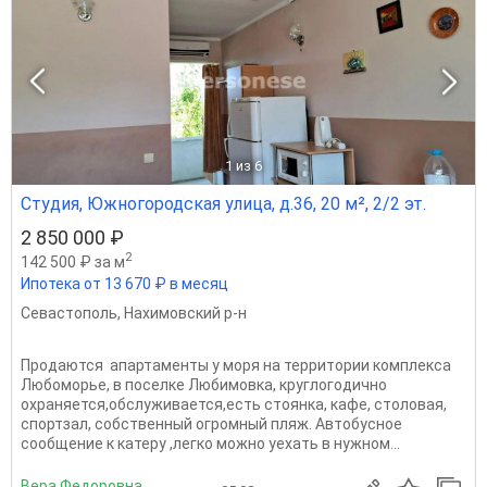
1
из 6
Студия, Южногородская улица, д.36, 20 м², 2/2 эт.
2 850 000 ₽
2
142 500 ₽ за м
Ипотека от 13 670 ₽ в месяц
Севастополь
,
Нахимовский р-н
Продаются апартаменты у моря на территории комплекса
Любоморье, в поселке Любимовка, круглогодично
охраняется,обслуживается,есть стоянка, кафе, столовая,
спортзал, собственный огромный пляж. Автобусное
сообщение к катеру ,легко можно уехать в нужном...
Вера Федоровна