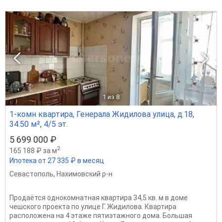
1
из 8
1-комн квартира, Генерала Жидилова улица, д.18,
34.50 м², 4/5 эт.
5 699 000 ₽
2
165 188 ₽ за м
Ипотека от 27 335 ₽ в месяц
Севастополь
,
Нахимовский р-н
Продаётся однокомнатная квартира 34,5 кв. м в доме
чешского проекта по улице Г. Жидилова. Квартира
расположена на 4 этаже пятиэтажного дома. Большая