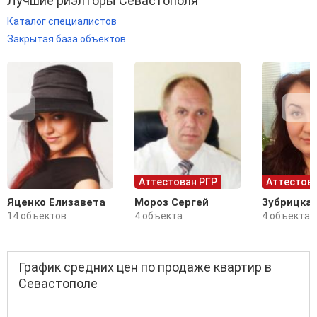
Лучшие риэлторы Севастополя
Каталог специалистов
Закрытая база объектов
Аттестован РГР
Аттестова
Яценко Елизавета
Мороз Сергей
Зубрицка
14 объектов
4 объекта
4 объекта
График средних цен по продаже квартир в
Севастополе