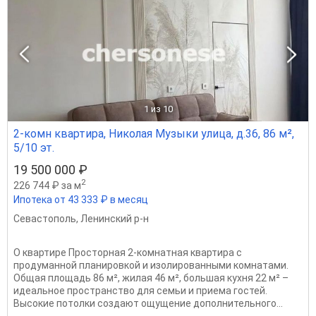
1
из 10
2-комн квартира, Николая Музыки улица, д.36, 86 м²,
5/10 эт.
19 500 000 ₽
2
226 744 ₽ за м
Ипотека от 43 333 ₽ в месяц
Севастополь
,
Ленинский р-н
О квартире Просторная 2-комнатная квартира с
продуманной планировкой и изолированными комнатами.
Общая площадь 86 м², жилая 46 м², большая кухня 22 м² –
идеальное пространство для семьи и приема гостей.
Высокие потолки создают ощущение дополнительного...