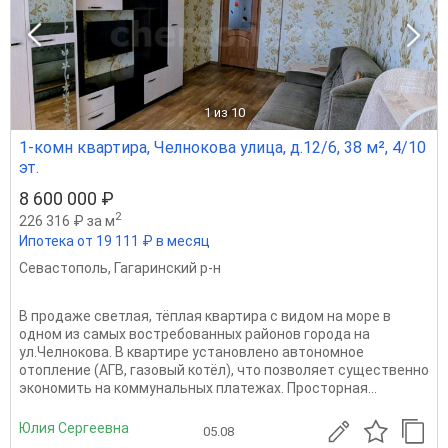
1
из 10
1-комн квартира, Челнокова улица, д.12/6, 38 м², 4/10
эт.
8 600 000 ₽
2
226 316 ₽ за м
Ипотека от 19 111 ₽ в месяц
Севастополь
,
Гагаринский р-н
В продаже светлая, тёплая квартира с видом на море в
одном из самых востребованных районов города на
ул.Челнокова. В квартире установлено автономное
отопление (АГВ, газовый котёл), что позволяет существенно
экономить на коммунальных платежах. Просторная...
Юлия Сергеевна
05.08