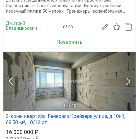
Полностью готовые к эксплуатации. Благоустроенный
песочный пляж в 50 метрах. Тренажеры, волейбольная...
Дмитрий
05.08
Владимирович
Позвонить
1
из 10
2-комн квартира, Генерала Крейзера улица, д.10к1,
68.50 м², 10/12 эт.
16 000 000 ₽
2
233 577 ₽ за м