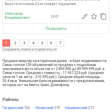
Высота потолков 2,5 м создает ощущение...
Александр
29.07
Владимирович
Позвонить
1
2
3
4
5
6
7
Сохранить поиск и подписаться
Продажа квартир на вторичном рынке - в базе недвижимости
Севастополя 139 объявлений по продаже с подробным
описанием и фото объектов от
2 850 000
до
89 999 999
руб. в
Севастополе. Средняя стоимость - 11 957 223 руб. (средняя
цена за 1 кв. метр - 210 395 руб.). Средняя общая площадь -
55.4 кв.м. Уникальная база недвижимости с предложениями,
которых нет на Авито, Циан, Домофонд.
Районы
Гагаринский
760
Ленинский
370
Нахимовский
273