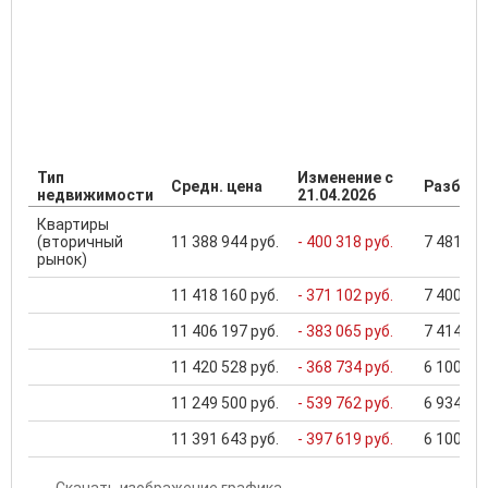
Тип
Изменение с
Средн. цена
Разброс
недвижимости
21.04.2026
Квартиры
(вторичный
11 388 944 руб.
- 400 318 руб.
7 481 400
рынок)
11 418 160 руб.
- 371 102 руб.
7 400 000
11 406 197 руб.
- 383 065 руб.
7 414 000
11 420 528 руб.
- 368 734 руб.
6 100 000
11 249 500 руб.
- 539 762 руб.
6 934 500
11 391 643 руб.
- 397 619 руб.
6 100 000