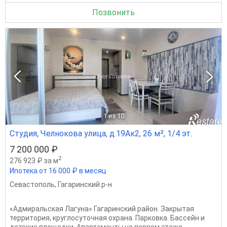
Позвонить
1
из 10
Студия, Челнокова улица, д.19Ак2, 26 м², 1/4 эт.
7 200 000 ₽
2
276 923 ₽ за м
Ипотека от 16 000 ₽ в месяц
Севастополь
,
Гагаринский р-н
«Aдмирaльскaя Лагуна» Гагаринский район. Закрытая
территория, круглосуточная охрана. Парковка. Бассейн и
детские площадки. Апартаменты на первом этаже.