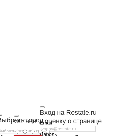
Вход на Restate.ru
Выбрать город
Оставить оценку о странице
Email
Пароль