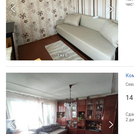
чис
1
из 6
Ком
Сев
14
Сда
2 д