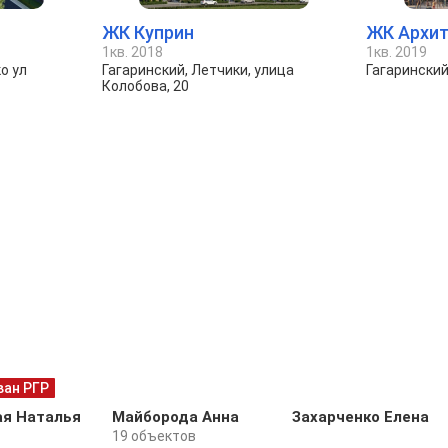
ЖК Куприн
ЖК Архит
1кв. 2018
1кв. 2019
о ул
Гагаринский, Летчики, улица
Гагарински
Колобова, 20
ван РГР
ая Наталья
Майборода Анна
Захарченко Елена
19 объектов