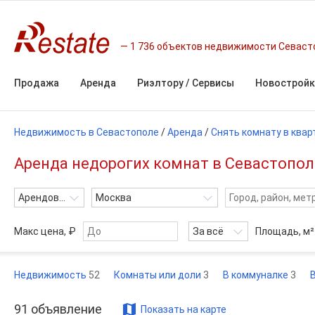
1 736 объектов недвижимости Севаст
Продажа
Аренда
Риэлтору / Сервисы
Новостройк
Недвижимость в Севастополе
/
Аренда
/
Снять комнату в квар
Аренда недорогих комнат в Севастопол
Арендовать
Москва
Макс цена, ₽
За всё
Площадь,
м²
Недвижимость
52
Комнаты или доли
3
В коммуналке
3
91
объявление
Показать на карте