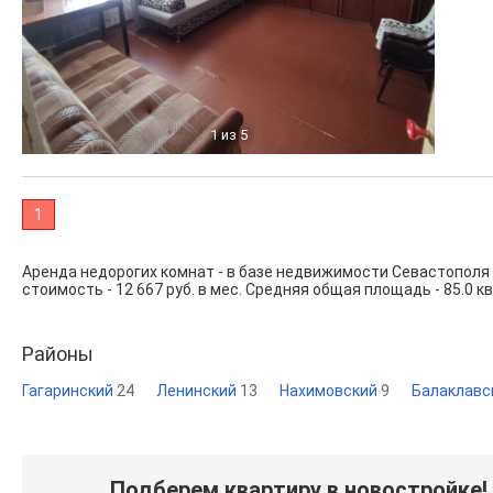
1
из 5
1
Аренда недорогих комнат - в базе недвижимости Севастополя
стоимость - 12 667 руб. в мес. Средняя общая площадь - 85.0 кв
Районы
Гагаринский
24
Ленинский
13
Нахимовский
9
Балаклавс
Подберем квартиру в новостройке!