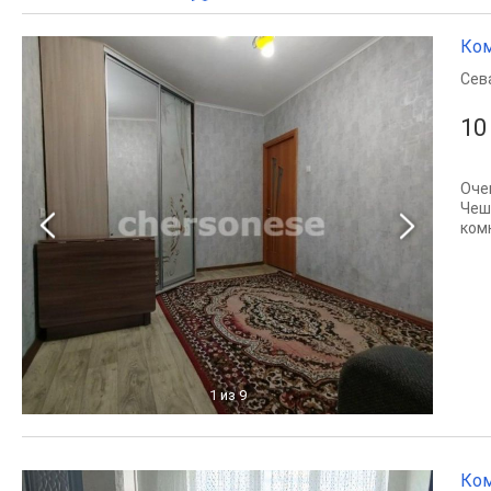
Ком
Сев
10
Оче
Чеш
ком
1
из 9
Ком