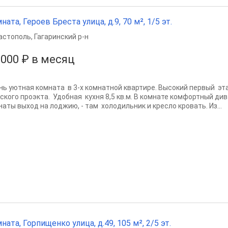
ната, Героев Бреста улица, д.9, 70 м², 1/5 эт.
астополь
,
Гагаринский р-н
 000 ₽ в месяц
нь уютная комната в 3-х комнатной квартире. Высокий первый эт
ского проэкта. Удобная кухня 8,5 кв.м. В комнате комфортный дива
наты выход на лоджию, - там холодильник и кресло кровать. Из...
ната, Горпищенко улица, д.49, 105 м², 2/5 эт.