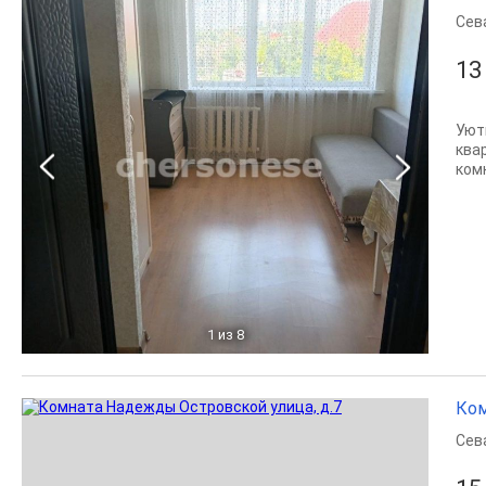
Сев
13
Уют
ква
ком
1
из 8
Ком
Сев