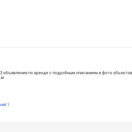
 3 объявления по аренде с подробным описанием и фото объекто
.м.
кий
1