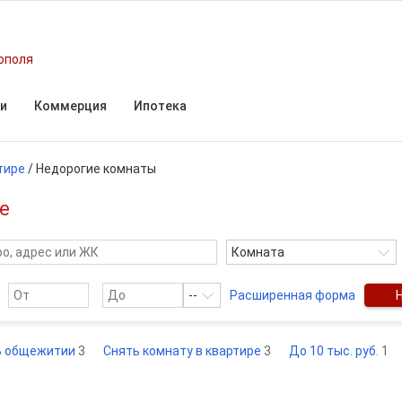
ополя
и
Коммерция
Ипотека
тире
/
Недорогие комнаты
е
Комната
--
Расширенная форма
В общежитии
3
Снять комнату в квартире
3
До 10 тыс. руб.
1