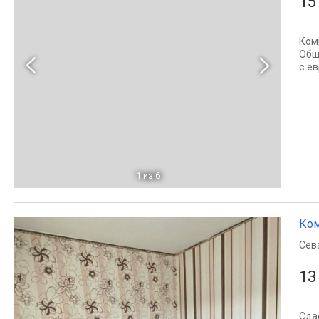
15
Ком
Общ
с е
1
из 6
Ком
Сев
13
Сда