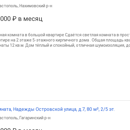
астополь
,
Нахимовский р-н
 000 ₽ в месяц
ная комната в большой квартире Сдаётся светлая комната в про
ртире на 2 этаже 5-этажного кирпичного дома . Общая площадь кв
наты 12 кв.м. Дом тёплый и спокойный, отличная шумоизоляция, д
ната, Надежды Островской улица, д.7, 80 м², 2/5 эт.
астополь
,
Гагаринский р-н