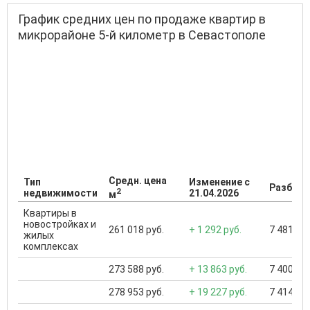
График средних цен по продаже квартир в
микрорайоне 5-й километр в Севастополе
Средн. цена
Тип
Изменение с
Разброс
2
недвижимости
21.04.2026
м
Квартиры в
новостройках и
261 018 руб.
+ 1 292 руб.
7 481 400
жилых
комплексах
273 588 руб.
+ 13 863 руб.
7 400 000
278 953 руб.
+ 19 227 руб.
7 414 000