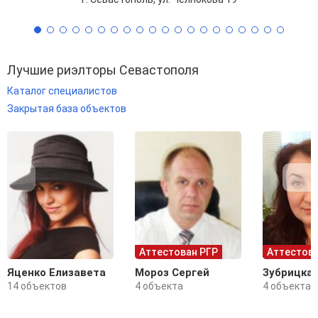
Лучшие риэлторы Севастополя
Каталог специалистов
Закрытая база объектов
Аттестован РГР
Аттестова
Яценко Елизавета
Мороз Сергей
Зубрицка
14 объектов
4 объекта
4 объекта