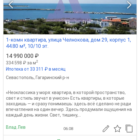
1
из 10
1-комн квартира, улица Челнокова, дом 29, корпус 1,
44.80 м², 10/10 эт.
14 990 000 ₽
2
334 598 ₽ за м
Ипотека от 33 311 ₽ в месяц
Севастополь
,
Гагаринский р-н
«Неоклассика у моря: квартира, в которой пространство,
свет и стиль звучат в унисон» Есть квартиры, в которые
заходишь — и сразу понимаешь: здесь всё сделано не ради
впечатления на один вечер. Здесь продумали ощущения на
каждый день жизни. Свет, тишину,...
Влад Лев
06.08