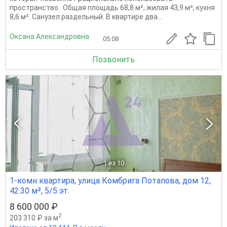
пространство. Общая площадь 68,8 м², жилая 43,9 м², кухня
8,6 м². Санузел раздельный. В квартире два...
Оксана Александровна
05.08
Позвонить
1
из 10
1-комн квартира, улица Комбрига Потапова, дом 12,
42.30 м², 5/5 эт.
8 600 000 ₽
2
203 310 ₽ за м