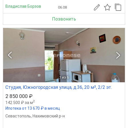
Владислав Борзов
06.08
Позвонить
1
из 6
Студия, Южногородская улица, д.36, 20 м², 2/2 эт.
2 850 000 ₽
2
142 500 ₽ за м
Ипотека от 13 670 ₽ в месяц
Севастополь
,
Нахимовский р-н