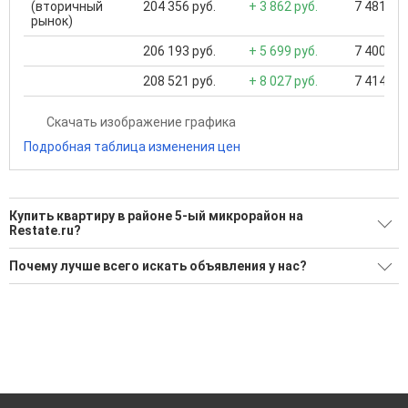
(вторичный
204 356 руб.
+ 3 862 руб.
7 481 400
рынок)
206 193 руб.
+ 5 699 руб.
7 400 000
208 521 руб.
+ 8 027 руб.
7 414 000
Скачать изображение графика
Подробная таблица изменения цен
Купить квартиру в районе 5-ый микрорайон на
Restate.ru?
Поможем Купить квартиру в районе 5-ый микрорайон?
Почему лучше всего искать объявления у нас?
Воспользуйтесь нашим поиском по новостройкам, для
Все объявления проверены и проходят строгую
подбора подходящего вам варианта
модерацию
'Сохраните результаты поиска и возвращайтесь к нему,
Удобный поиск, есть подписка на новые объявления
когда это будет нужно'
Помогаем с подбором выгодных ипотечных программ в
банках в Севастополе