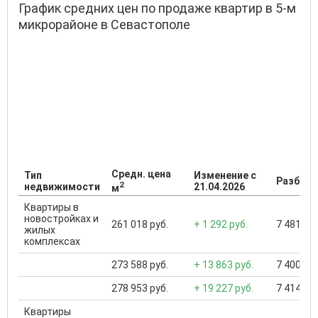
График средних цен по продаже квартир в 5-м
микрорайоне в Севастополе
Средн. цена
Тип
Изменение с
Разброс
2
недвижимости
21.04.2026
м
Квартиры в
новостройках и
261 018 руб.
+ 1 292 руб.
7 481 400
жилых
комплексах
273 588 руб.
+ 13 863 руб.
7 400 000
278 953 руб.
+ 19 227 руб.
7 414 000
Квартиры