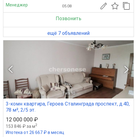
Менеджер
05.08
Позвонить
ещё 7 объявлений
1
из 10
3-комн квартира, Героев Сталинграда проспект, д.40,
78 м², 2/5 эт.
12 000 000 ₽
2
153 846 ₽ за м
Ипотека от 26 667 ₽ в месяц