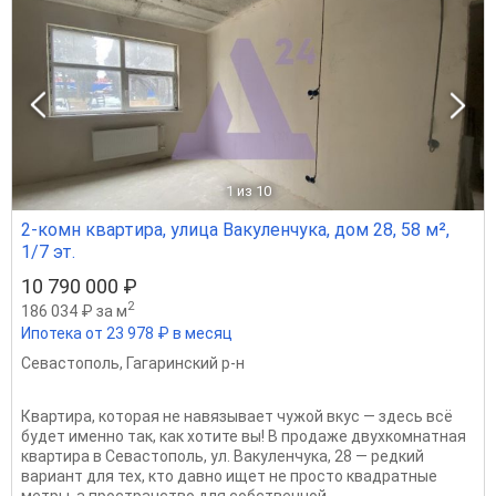
1
из 10
2-комн квартира, улица Вакуленчука, дом 28, 58 м²,
1/7 эт.
10 790 000 ₽
2
186 034 ₽ за м
Ипотека от 23 978 ₽ в месяц
Севастополь
,
Гагаринский р-н
Квартира, которая не навязывает чужой вкус — здесь всё
будет именно так, как хотите вы! В продаже двухкомнатная
квартира в Севастополь, ул. Вакуленчука, 28 — редкий
вариант для тех, кто давно ищет не просто квадратные
метры, а пространство для собственной...