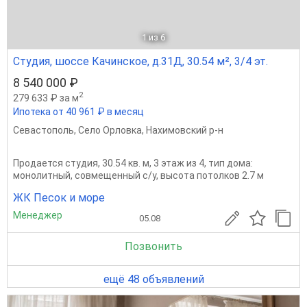
1
из 6
Студия, шоссе Качинское, д.31Д, 30.54 м², 3/4 эт.
8 540 000 ₽
2
279 633 ₽ за м
Ипотека от 40 961 ₽ в месяц
Севастополь
,
Село Орловка
,
Нахимовский р-н
Продается студия, 30.54 кв. м, 3 этаж из 4, тип дома:
монолитный, совмещенный с/у, высота потолков 2.7 м
ЖК Песок и море
Менеджер
05.08
Позвонить
ещё 48 объявлений