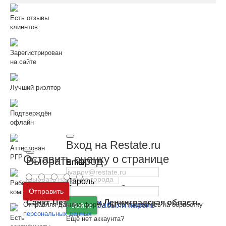
Есть отзывы
клиентов
Зарегистрирован
на сайте
Лучший риэлтор
Подтверждён
офлайн
Вход на Restate.ru
Аттестован
Оставить оценку о странице
РГР
Выбрать город
Email
Пароль
Работает в
Москва
и
Московская область
Отправить
компании РГР
Санкт-Петербург
и
Ленинградская область
Отправляя данную форму, вы соглашаетесь на обработку
Забыли пароль
Войти
персональных данных
Есть
Ещё нет аккаунта?