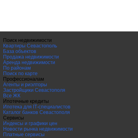
Поиск недвижимости
Квартиры Севастополь
База объектов
Продажа недвижимости
Аренда недвижимости
По районам
Поиск по карте
Профессионалам
Агенты и риэлторы
Застройщики Севастополя
Все ЖК
Ипотечные кредиты
Ипотека для IT-специалистов
Каталог банков Севастополя
Сервисы
Индексы и графики цен
Новости рынка недвижимости
Платные сервисы