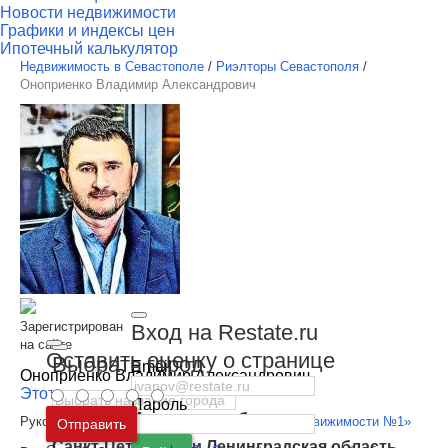
Новости недвижимости
Графики и индексы цен
Ипотечный калькулятор
Недвижимость в Севастополе
/
Риэлторы Севастополя
/
Оноприенко Владимир Александрович
Зарегистрирован
Вход на Restate.ru
на сайте
Оставить оценку о странице
Выбрать город
Email
Оноприенко Владимир Александрович
Этот специалист - я
Пароль
Москва
и
Московская область
Руководитель АН в
Оноприенко, АН «Бюро Недвижимости №1»
Отправить
Санкт-Петербург
и
Ленинградская область