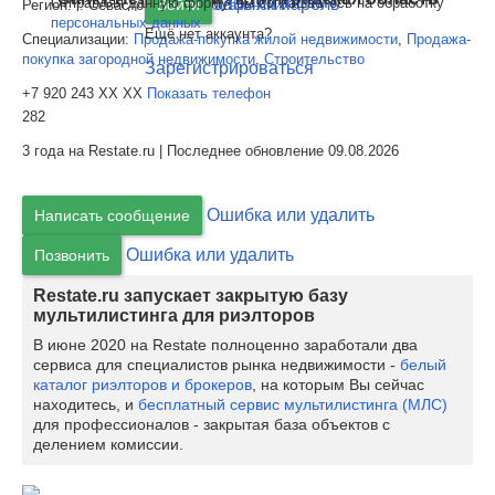
Отправляя данную форму, вы соглашаетесь на обработку
Забыли пароль
Войти
Регион:
г. Севастополь,
р-н Гагаринский
персональных данных
Ещё нет аккаунта?
Специализации:
Продажа-покупка жилой недвижимости
,
Продажа-
покупка загородной недвижимости
,
Строительство
Зарегистрироваться
+7 920 243 XX XX
Показать телефон
282
3 года на Restate.ru | Последнее обновление 09.08.2026
Ошибка или удалить
Написать сообщение
Ошибка или удалить
Позвонить
Restate.ru запускает закрытую базу
мультилистинга для риэлторов
В июне 2020 на Restate полноценно заработали два
сервиса для специалистов рынка недвижимости -
белый
каталог риэлторов и брокеров
, на которым Вы сейчас
находитесь, и
бесплатный сервис мультилистинга (МЛС)
для профессионалов - закрытая база объектов с
делением комиссии.