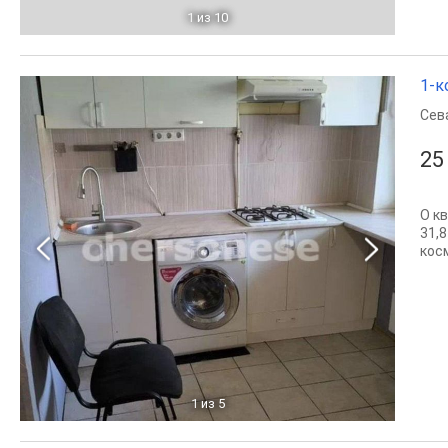
1
из 10
1-к
Сев
25
О к
31,8
кос
1
из 5