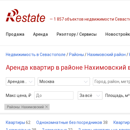
1 857 объектов недвижимости Севаст
Продажа
Аренда
Риэлтору / Сервисы
Новостройк
Недвижимость в Севастополе
/
Районы
/
Нахимовский район
/
Аренда квартир в районе Нахимовский 
Арендовать
Москва
Макс цена, ₽
За всё
Площадь,
м²
Районы: Нахимовский
Квартиры
62
Однокомнатные без посредников
38
Квартир