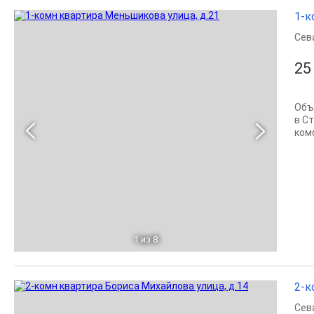
1-к
Сев
25
Объ
в С
ком
1
из 8
2-к
Сев