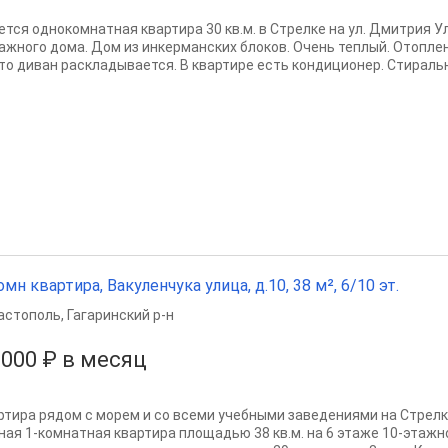
ется однокомнатная квартира 30 кв.м. в Стрелке на ул. Дмитрия У
тажного дома. Дом из инкерманских блоков. Очень теплый. Отопле
то диван раскладывается. В квартире есть кондиционер. Стиральн
омн квартира, Вакуленчука улица, д.10, 38 м², 6/10 эт.
астополь
,
Гагаринский р-н
 000 ₽ в месяц
ртира рядом с морем и со всеми учебными заведениями на Стрелк
ная 1-комнатная квартира площадью 38 кв.м. на 6 этаже 10-этажн