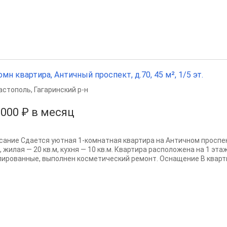
омн квартира, Античный проспект, д.70, 45 м², 1/5 эт.
астополь
,
Гагаринский р-н
 000 ₽ в месяц
сание Сдается уютная 1-комнатная квартира на Античном проспе
, жилая — 20 кв.м, кухня — 10 кв.м. Квартира расположена на 1 эт
лированные, выполнен косметический ремонт. Оснащение В кварти