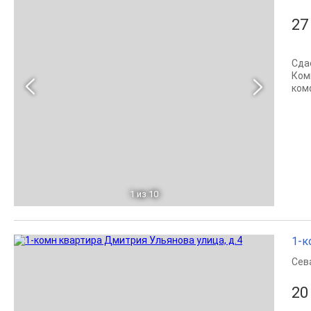
27
Сда
Ком
ком
1
из 10
1-к
Сев
20