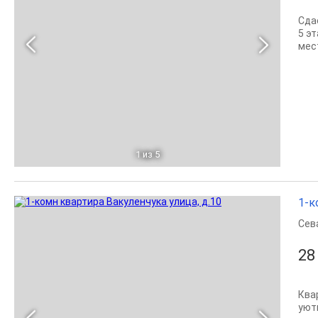
Сда
5 э
мес
1
из 5
1-к
Сев
28
Ква
уют