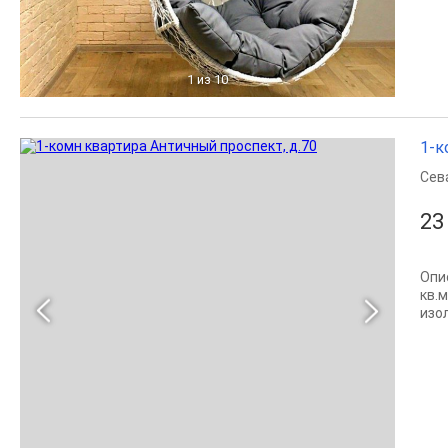
1
из 10
1-к
Сев
23
Опи
кв.м
изо