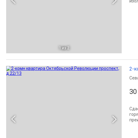
изол
1
из 2
2-к
Сев
30
Сда
гор
пре