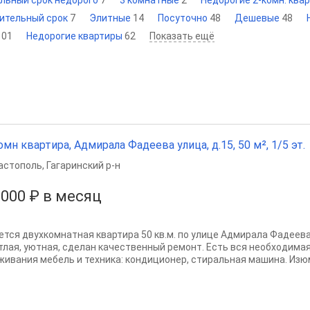
ельный срок недорого
7
3 комнатные
2
Недорогие 2-комн. ква
лительный срок
7
Элитные
14
Посуточно
48
Дешевые
48
101
Недорогие квартиры
62
Показать ещё
омн квартира, Адмирала Фадеева улица, д.15, 50 м², 1/5 эт.
астополь
,
Гагаринский р-н
 000 ₽ в месяц
ется двухкомнатная квартира 50 кв.м. по улице Адмирала Фадеева 
тлая, уютная, сделан качественный ремонт. Есть вся необходима
живания мебель и техника: кондиционер, стиральная машина. Изюм