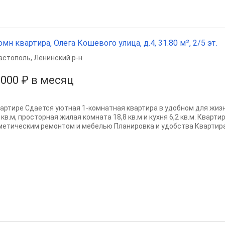
омн квартира, Олега Кошевого улица, д.4, 31.80 м², 2/5 эт.
астополь
,
Ленинский р-н
 000 ₽ в месяц
вартире Сдается уютная 1-комнатная квартира в удобном для жиз
 кв.м, просторная жилая комната 18,8 кв.м и кухня 6,2 кв.м. Кварт
метическим ремонтом и мебелью Планировка и удобства Квартира.