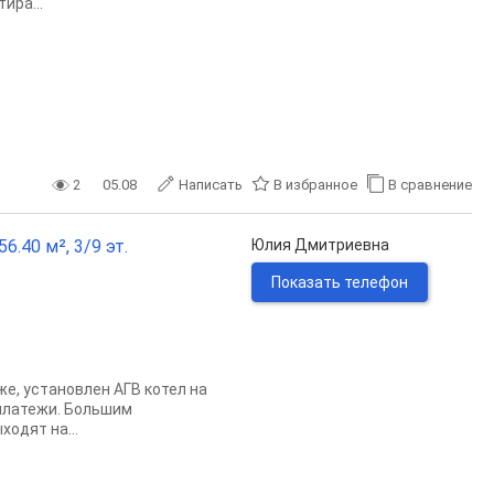
ира...
2
05.08
Написать
В избранное
В сравнение
.40 м², 3/9 эт.
Юлия Дмитриевна
Показать телефон
же, установлен АГВ котел на
 платежи. Большим
одят на...