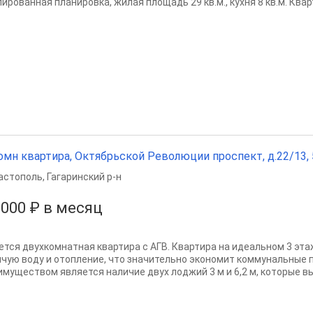
ированная планировка, жилая площадь 29 кв.м., кухня 8 кв.м. Кварт
омн квартира, Октябрьской Революции проспект, д.22/13, 56
астополь
,
Гагаринский р-н
 000 ₽ в месяц
ется двухкомнатная квартира с АГВ. Квартира на идеальном 3 эта
ячую воду и отопление, что значительно экономит коммунальные
имуществом является наличие двух лоджий 3 м и 6,2 м, которые вых