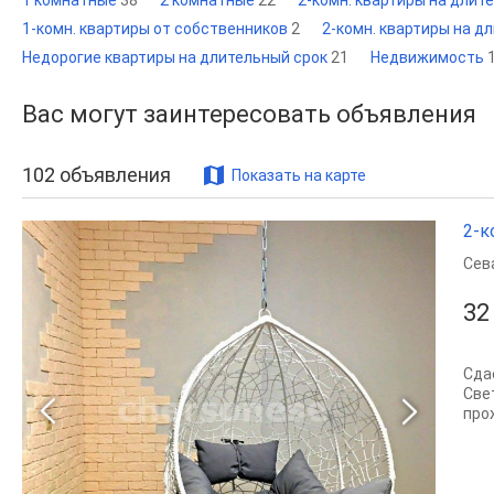
1 комнатные
38
2 комнатные
22
2-комн. квартиры на длит
1-комн. квартиры от собственников
2
2-комн. квартиры на д
Недорогие квартиры на длительный срок
21
Недвижимость
Вас могут заинтересовать объявления
102
объявления
Показать на карте
2-к
Сев
32
Сда
Све
про