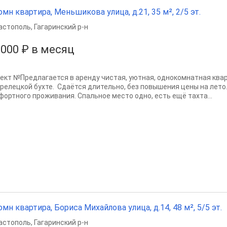
омн квартира, Меньшикова улица, д.21, 35 м², 2/5 эт.
астополь
,
Гагаринский р-н
 000 ₽ в месяц
ект №Предлагается в аренду чистая, уютная, однокомнатная ква
трелецкой бухте. Сдаётся длительно, без повышения цены на лето
фортного проживания. Спальное место одно, есть ещё тахта...
омн квартира, Бориса Михайлова улица, д.14, 48 м², 5/5 эт.
астополь
,
Гагаринский р-н