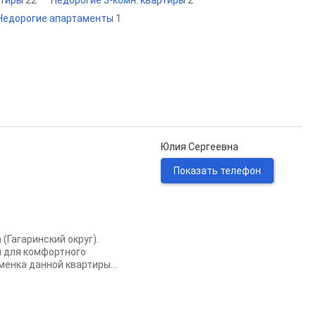
ртиры
22
Недорогие 3-комн. квартиры
2
Недорогие апартаменты
1
Юлия Сергеевна
Показать телефон
(Гагаринский округ).
я для комфортного
енка данной квартиры...