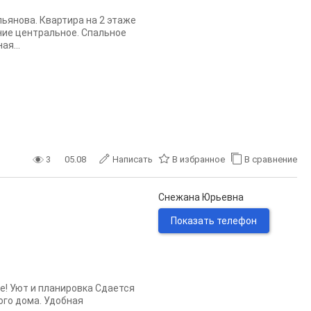
льянова. Квартира на 2 этаже
ние центральное. Спальное
ая...
3
05.08
Написать
В избранное
В сравнение
Снежана Юрьевна
Показать телефон
е! Уют и планировка Сдается
ого дома. Удобная