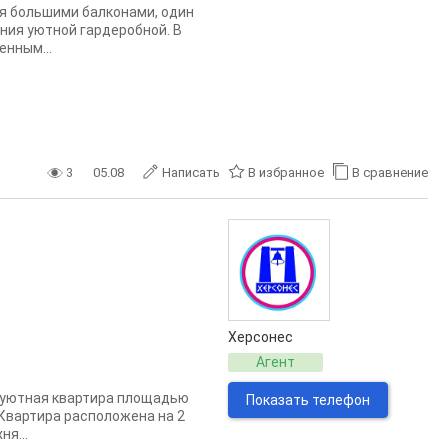
мя большими балконами, один
ния уютной гардеробной. В
енным...
3
05.08
Написать
В избранное
В сравнение
Херсонес
Агент
е уютная квартира площадью
Показать телефон
 Квартира расположена на 2
я...