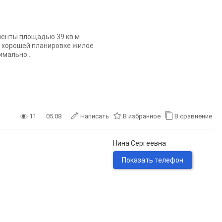
менты площадью 39 кв.м
я хорошей планировке жилое
мально...
11
05.08
Написать
В избранное
В сравнение
Нина Сергеевна
Показать телефон