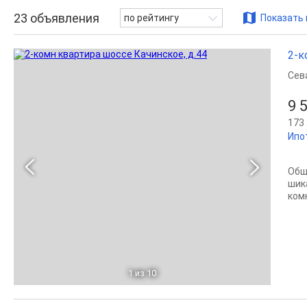
23
объявления
по рейтингу
Показать 
2-к
Сев
9 
173 
Ипо
Общ
шик
комн
1
из 10