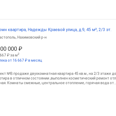
омн квартира, Надежды Краевой улица, д.9, 45 м², 2/3 эт.
астополь
,
Нахимовский р-н
500 000 ₽
2
667 ₽ за м
тека от 16 667 ₽ в месяц
ект №В продаже двухкомнатная квартира 45 кв.м., на 2/3 этаже до
ртира в отличном состоянии ,выполнен косметический ремонт отл
ная. Комнаты смежные, центральное отопление, горячая вода от..