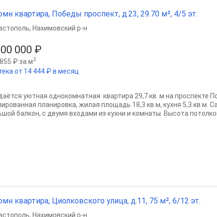
омн квартира, Победы проспект, д.23, 29.70 м², 4/5 эт.
астополь
,
Нахимовский р-н
500 000 ₽
2
855 ₽ за м
тека от 14 444 ₽ в месяц
даётся уютная однокомнатная квартира 29,7 кв. м на проспекте П
лированная планировка, жилая площадь 18,3 кв.м, кухня 5,3 кв.м.
ьшой балкон, с двумя входами из кухни и комнаты. Высота потолков
омн квартира, Циолковского улица, д.11, 75 м², 6/12 эт.
астополь
,
Нахимовский р-н