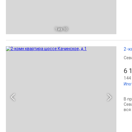
1
из 10
2-к
Сев
6 
144 
Ипо
В п
Сев
вся 