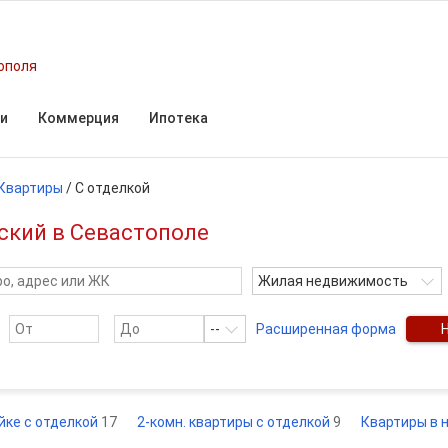
ополя
и
Коммерция
Ипотека
Квартиры
/
С отделкой
ский в Севастополе
Жилая недвижимость
--
Расширенная форма
йке с отделкой
17
2-комн. квартиры с отделкой
9
Квартиры в 