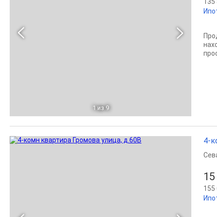
135 
Ипо
Про
нах
про
1
из 9
4-к
Сев
15
155 
Ипо