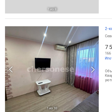
1
из 8
2-к
Сев
7 
166 
Ипо
Объ
Ква
уют
1
из 10