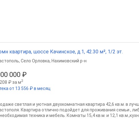
омн квартира, шоссе Качинское, д.1, 42.30 м², 1/2 эт.
астополь
,
Село Орловка
,
Нахимовский р-н
100 000 ₽
2
208 ₽ за м
тека от 13 556 ₽ в месяц
родаже светлая и уютная двухкомнатная квартира 42,6 кв.м. в лу
астополя. Квартира отлично подойдет для проживания семьи , либ
необходимая техника и мебель. Комнаты 15,4 кв.м. и 12,1 кв.м.,кухня