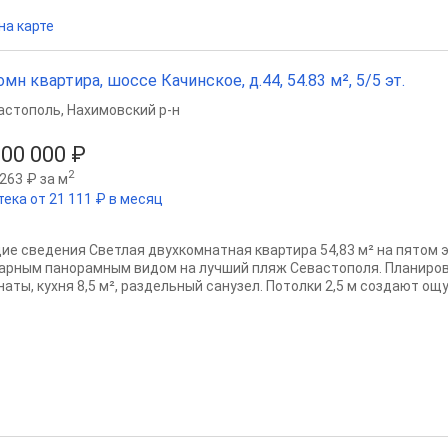
на карте
омн квартира, шоссе Качинское, д.44, 54.83 м², 5/5 эт.
астополь
,
Нахимовский р-н
500 000 ₽
2
263 ₽ за м
тека от 21 111 ₽ в месяц
ие сведения Светлая двухкомнатная квартира 54,83 м² на пятом 
арным панорамным видом на лучший пляж Севастополя. Планиров
аты, кухня 8,5 м², раздельный санузел. Потолки 2,5 м создают ощу