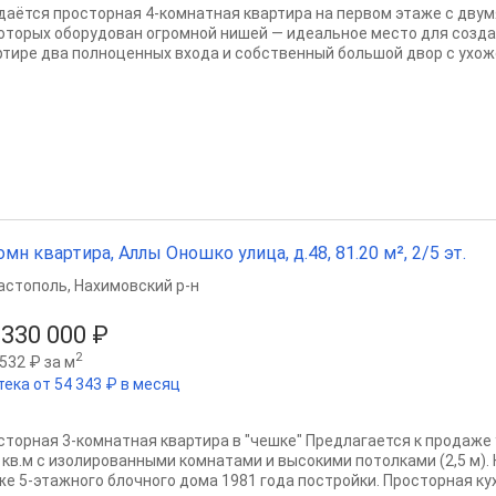
даётся просторная 4-комнатная квартира на первом этаже с дву
которых оборудован огромной нишей — идеальное место для созда
ртире два полноценных входа и собственный большой двор с ухож
омн квартира, Аллы Оношко улица, д.48, 81.20 м², 2/5 эт.
астополь
,
Нахимовский р-н
 330 000 ₽
2
532 ₽ за м
тека от 54 343 ₽ в месяц
сторная 3-комнатная квартира в "чешке" Предлагается к продаж
2 кв.м с изолированными комнатами и высокими потолками (2,5 м).
же 5-этажного блочного дома 1981 года постройки. Просторная кухн