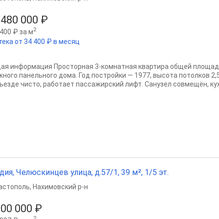
 480 000 ₽
2
400 ₽ за м
тека от 34 400 ₽ в месяц
ая информация Просторная 3-комнатная квартира общей площадью
жного панельного дома. Год постройки — 1977, высота потолков 2,5
ъезде чисто, работает пассажирский лифт. Санузел совмещён, кухн
дия, Челюскинцев улица, д.57/1, 39 м², 1/5 эт.
астополь
,
Нахимовский р-н
300 000 ₽
2