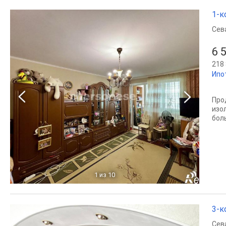
1-к
Сев
6 
218 
Ипо
Про
изо
бол
1
из 10
3-к
Сев