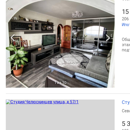
15
206 
Ипо
Общ
эта
под
1
из 10
Сту
Сев
5 