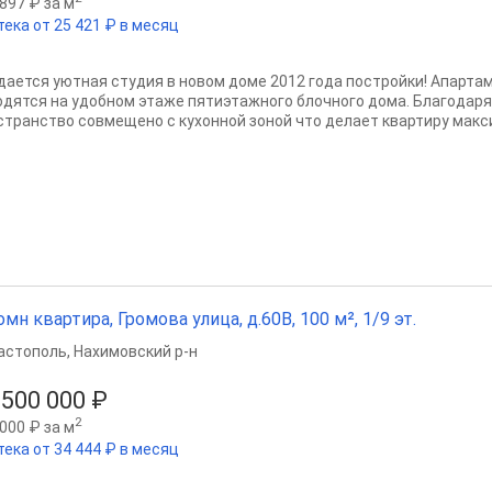
897 ₽ за м
тека от 25 421 ₽ в месяц
дается уютная студия в новом доме 2012 года постройки! Апарта
одятся на удобном этаже пятиэтажного блочного дома. Благодар
странство совмещено с кухонной зоной что делает квартиру макси
омн квартира, Громова улица, д.60В, 100 м², 1/9 эт.
астополь
,
Нахимовский р-н
 500 000 ₽
2
000 ₽ за м
тека от 34 444 ₽ в месяц