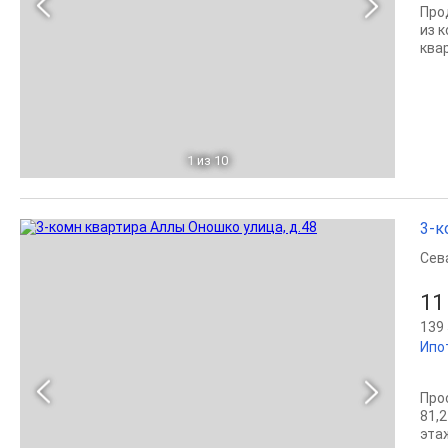
Про
из 
ква
1
из 10
3-к
Сев
11
139 
Ипо
Про
81,
эта