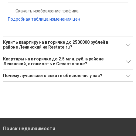
Скачать изображение графика
Подробная таблица изменения цен
Купить квартиру на вторичке до 2500000 рублей в
районе Ленинский на Restate.ru?
Поможем Купить квартиру на вторичке до 2500000 рублей в
Квартиры на вторичке до 2.5 млн. руб. в районе
районе Ленинский?
Ленинский, стоимость в Севастополе?
Воспользуйтесь нашим поиском по новостройкам, для
Минимальная цена: 2 300 000 Р. Максимальная цена: 2 300
Почему лучше всего искать объявления у нас?
подбора подходящего вам варианта
000 Р; Средняя: 2 300 000 Р
'Сохраните результаты поиска и возвращайтесь к нему,
Все объявления проверены и проходят строгую
Средняя цена за м2: 135 294 Р
когда это будет нужно'
модерацию
Удобный поиск, есть подписка на новые объявления
Помогаем с подбором выгодных ипотечных программ в
банках в Севастополе
Поиск недвижимости