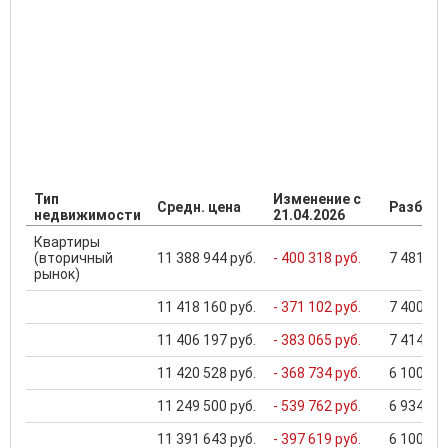
Тип
Изменение с
Средн. цена
Разброс
недвижимости
21.04.2026
Квартиры
(вторичный
11 388 944 руб.
- 400 318 руб.
7 481 400
рынок)
11 418 160 руб.
- 371 102 руб.
7 400 000
11 406 197 руб.
- 383 065 руб.
7 414 000
11 420 528 руб.
- 368 734 руб.
6 100 000
11 249 500 руб.
- 539 762 руб.
6 934 500
11 391 643 руб.
- 397 619 руб.
6 100 000