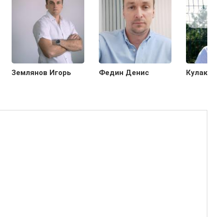
Землянов Игорь
Федин Денис
Кулаков