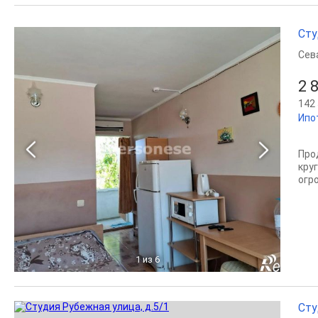
Сту
Сев
2 
142 
Ипо
Про
кру
огр
1
из 6
Сту