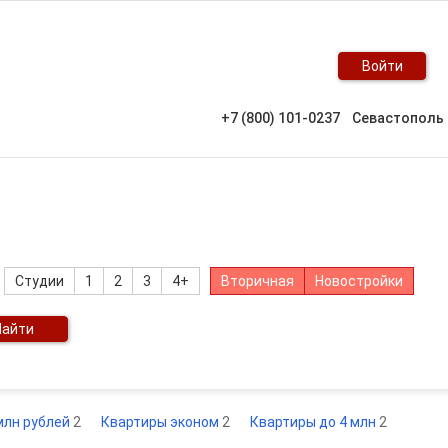
Войти
+7 (800) 101-0237
Севастополь
Студии
1
2
3
4+
Вторичная
Новостройки
Найти
млн рублей
2
Квартиры эконом
2
Квартиры до 4 млн
2