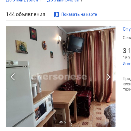
До 3 млн рублей
1
До 3 млн рублей
1
144
объявления
Показать на карте
Сту
Сев
3 
159 
Ипо
Про
кух
тех
1
из 6