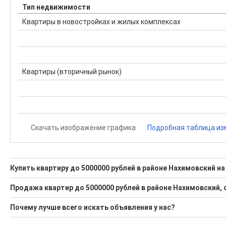
Тип недвижимости
Квартиры в новостройках и жилых комплексах
Квартиры (вторичный рынок)
Скачать изображение графика
Подробная таблица из
Купить квартиру до 5000000 рублей в районе Нахимовский на 
Поможем Купить квартиру до 5000000 рублей в районе Нах
Продажа квартир до 5000000 рублей в районе Нахимовский,
2 актуальных и проверенных объявления
Минимальная цена: 2 850 000 Р. Максимальная цена: 5 000 00
Почему лучше всего искать объявления у нас?
Воспользуйтесь нашим поиском по новостройкам, для под
Средняя цена за м2: 147 107 Р
Все объявления проверены и проходят строгую модераци