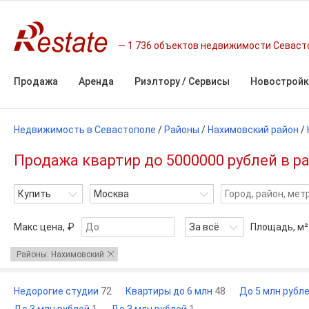
1 736 объектов недвижимости Севаст
Продажа
Аренда
Риэлтору / Сервисы
Новостройк
Недвижимость в Севастополе
/
Районы
/
Нахимовский район
/
Продажа квартир до 5000000 рублей в 
Купить
Москва
Макс цена, ₽
За всё
Площадь,
м²
Районы: Нахимовский
Недорогие студии
72
Квартиры до 6 млн
48
До 5 млн рубл