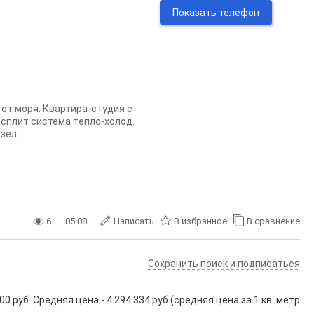
Показать телефон
 от моря. Квaртиpа-студия с
 сплит cистемa тeплo-холoд.
ел...
6
05.08
Написать
В избранное
В сравнение
Сохранить поиск и подписаться
 руб. Средняя цена - 4 294 334 руб (средняя цена за 1 кв. метр