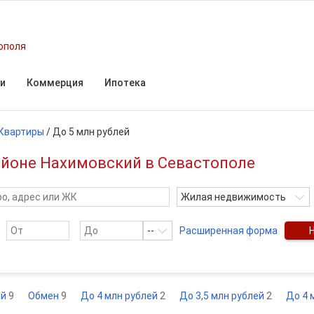
ополя
и
Коммерция
Ипотека
Квартиры
/
До 5 млн рублей
районе Нахимовский в Севастополе
Жилая недвижимость
--
Расширенная форма
ей
9
Обмен
9
До 4 млн рублей
2
До 3,5 млн рублей
2
До 4 