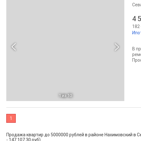
Сев
4 
182 
Ипо
В пр
рeм
Пpo
1
из 10
1
Продажа квартир до 5000000 рублей в районе Нахимовский в Сева
- 147 107.30 руб)