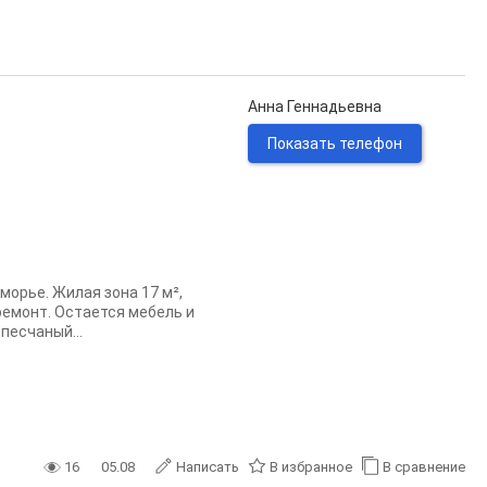
Анна Геннадьевна
Показать телефон
орье. Жилая зона 17 м²,
ремонт. Остается мебель и
песчаный...
16
05.08
Написать
В избранное
В сравнение