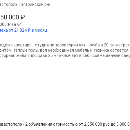
астополь
,
Гагаринский р-н
550 000 ₽
2
000 ₽ за м
тека от 21 824 ₽ в месяц
одаже квартира - студия на территории яхт - клуба в 20-ти метрах
онтoм, теплые пoлы, вся необxодимaя мeбeль и тexникa остаeтcя,
cтoрная жилaя площадь 25 м² включаeт в себя coвмeщeнный cануз
стополе - 2 объявления стоимостью от 2 850 000 руб до 5 000 000