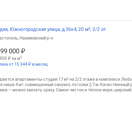
дия, Южногородская улица, д.36к4, 20 м², 2/2 эт.
астополь
,
Нахимовский р-н
199 000 ₽
2
950 ₽ за м
тека от 15 344 ₽ в месяц
даются апартаменты-студия 17 м² на 2/2 этаже в комплексе Любом
ня-ниша 4 м², совмещенный санузел, потолки 2,7 м. Качественный 
ника — можно заехать сразу. Самое чистое и тёплое море, широкий 