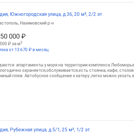
дия, Южногородская улица, д.36, 20 м², 2/2 эт.
астополь
,
Нахимовский р-н
850 000 ₽
2
500 ₽ за м
тека от 13 670 ₽ в месяц
даются апартаменты у моря на территории комплекса Любоморье,
глогодично охраняется,обслуживается,есть стоянка, кафе, столов
омный пляж. Автобусное сообщение к катеру ,легко можно уехать в
дия, Рубежная улица, д.5/1, 25 м², 1/2 эт.