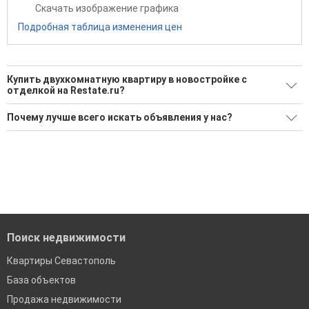
Скачать изображение графика
Подробная таблица изменения цен
Купить двухкомнатную квартиру в новостройке с
отделкой на Restate.ru?
Ищите, как Купить двухкомнатную квартиру в новостройке
Почему лучше всего искать объявления у нас?
с отделкой?
Все объявления проверены и проходят строгую
Воспользуйтесь нашим поиском по новостройкам, для
модерацию
подбора подходящего вам варианта
Удобный поиск, есть подписка на новые объявления
'Сохраните результаты поиска и возвращайтесь к нему,
когда это будет нужно'
Помогаем с подбором выгодных ипотечных программ в
банках в Севастополе
Поиск недвижимости
Квартиры Севастополь
База объектов
Продажа недвижимости