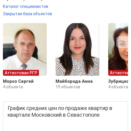
Каталог специалистов
Закрытая база объектов
Аттестован РГР
Аттестова
Мороз Сергей
Майборода Анна
Зубрицка
4 объекта
19 объектов
4 объекта
График средних цен по продаже квартир в
квартале Московский в Севастополе