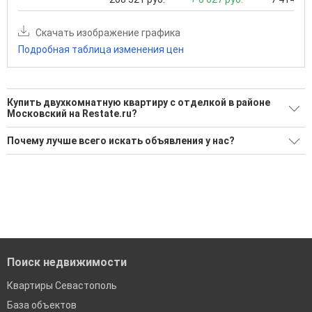
Скачать изображение графика
Подробная таблица изменения цен
Купить двухкомнатную квартиру с отделкой в районе
Московский на Restate.ru?
Поможем Купить двухкомнатную квартиру с отделкой в
Почему лучше всего искать объявления у нас?
районе Московский?
Все объявления проверены и проходят строгую
Воспользуйтесь нашим поиском по новостройкам, для
модерацию
подбора подходящего вам варианта
Удобный поиск, есть подписка на новые объявления
'Сохраните результаты поиска и возвращайтесь к нему,
когда это будет нужно'
Помогаем с подбором выгодных ипотечных программ в
банках в Севастополе
Поиск недвижимости
Квартиры Севастополь
База объектов